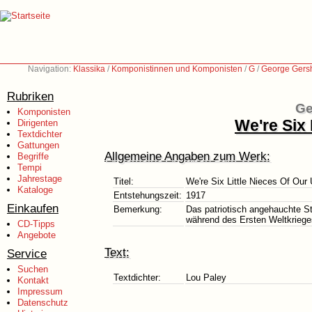
Navigation:
Klassika
/
Komponistinnen und Komponisten
/
G
/
George Gers
Rubriken
Ge
Komponisten
We're Six
Dirigenten
Textdichter
Gattungen
Allgemeine Angaben zum Werk:
Begriffe
Tempi
Jahrestage
Titel:
We're Six Little Nieces Of Ou
Kataloge
Entstehungszeit:
1917
Einkaufen
Bemerkung:
Das patriotisch angehauchte St
während des Ersten Weltkrieges
CD-Tipps
Angebote
Text:
Service
Suchen
Textdichter:
Lou Paley
Kontakt
Impressum
Datenschutz