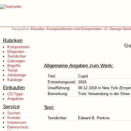
Navigation:
Klassika
/
Komponistinnen und Komponisten
/
G
/
George Gers
Rubriken
Ge
Komponisten
Dirigenten
Textdichter
Gattungen
Allgemeine Angaben zum Werk:
Begriffe
Tempi
Jahrestage
Titel:
Cupid
Kataloge
Entstehungszeit:
1918
Einkaufen
Uraufführung:
09.12.1918 in New York (Empir
Bemerkung:
Trotz Verwendung in der Show "
CD-Tipps
Angebote
Service
Text:
Suchen
Kontakt
Textdichter:
Edward B. Perkins
Impressum
Datenschutz