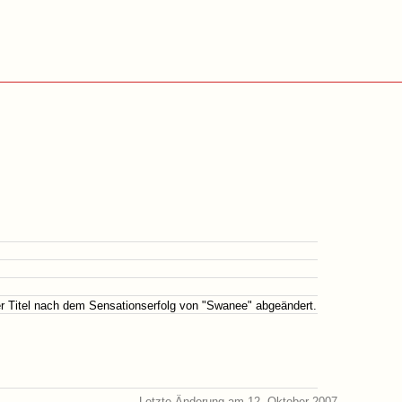
er Titel nach dem Sensationserfolg von "Swanee" abgeändert.
Letzte Änderung am 12. Oktober 2007