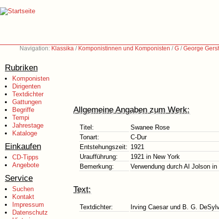
Navigation:
Klassika
/
Komponistinnen und Komponisten
/
G
/
George Gers
Rubriken
Komponisten
Dirigenten
Textdichter
Gattungen
Allgemeine Angaben zum Werk:
Begriffe
Tempi
Jahrestage
Titel:
Swanee Rose
Kataloge
Tonart:
C-Dur
Einkaufen
Entstehungszeit:
1921
Uraufführung:
1921 in New York
CD-Tipps
Angebote
Bemerkung:
Verwendung durch Al Jolson in 
Service
Text:
Suchen
Kontakt
Impressum
Textdichter:
Irving Caesar und B. G. DeSyl
Datenschutz