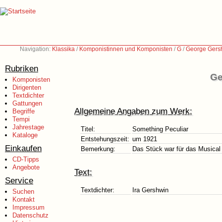
Navigation:
Klassika
/
Komponistinnen und Komponisten
/
G
/
George Gers
Rubriken
Ge
Komponisten
Dirigenten
Textdichter
Gattungen
Allgemeine Angaben zum Werk:
Begriffe
Tempi
Jahrestage
Titel:
Something Peculiar
Kataloge
Entstehungszeit:
um 1921
Einkaufen
Bemerkung:
Das Stück war für das Musical 
CD-Tipps
Angebote
Text:
Service
Textdichter:
Ira Gershwin
Suchen
Kontakt
Impressum
Datenschutz