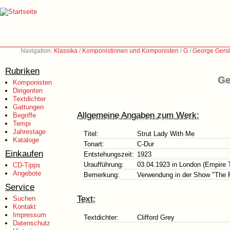
Navigation:
Klassika
/
Komponistinnen und Komponisten
/
G
/
George Gers
Rubriken
Ge
Komponisten
Dirigenten
Textdichter
Gattungen
Allgemeine Angaben zum Werk:
Begriffe
Tempi
Jahrestage
Titel:
Strut Lady With Me
Kataloge
Tonart:
C-Dur
Einkaufen
Entstehungszeit:
1923
Uraufführung:
03.04.1923 in London (Empire 
CD-Tipps
Angebote
Bemerkung:
Verwendung in der Show "The 
Service
Text:
Suchen
Kontakt
Impressum
Textdichter:
Clifford Grey
Datenschutz