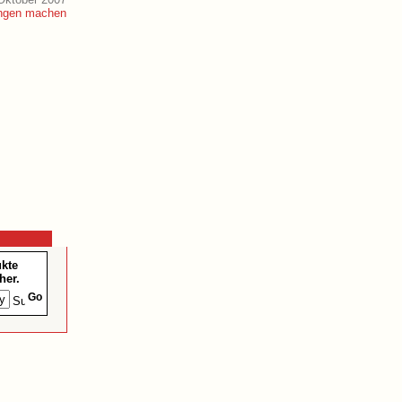
ukte
her.
Go