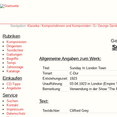
Navigation:
Klassika
/
Komponistinnen und Komponisten
/
G
/
George Gers
Rubriken
Ge
Komponisten
S
Dirigenten
Textdichter
Gattungen
Allgemeine Angaben zum Werk:
Begriffe
Tempi
Jahrestage
Titel:
Sunday In London Town
Kataloge
Tonart:
C-Dur
Einkaufen
Entstehungszeit:
1923
Uraufführung:
03.04.1923 in London (Empire 
CD-Tipps
Angebote
Bemerkung:
Verwendung in der Show "The 
Service
Text:
Suchen
Kontakt
Impressum
Textdichter:
Clifford Grey
Datenschutz