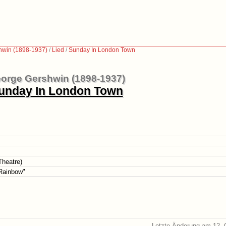
hwin (1898-1937)
/
Lied
/
Sunday In London Town
orge Gershwin (1898-1937)
unday In London Town
Theatre)
Rainbow"
Letzte Änderung am 12. 