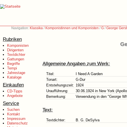
Navigation:
Klassika
/
Komponistinnen und Komponisten
/
G
/
George Gers
Rubriken
Ge
Komponisten
Dirigenten
Textdichter
Gattungen
Allgemeine Angaben zum Werk:
Begriffe
Tempi
Jahrestage
Titel:
I Need A Garden
Kataloge
Tonart:
G-Dur
Einkaufen
Entstehungszeit:
1924
Uraufführung:
30.06.1924 in New York (Apollo
CD-Tipps
Angebote
Bemerkung:
Verwendung in den "George Whi
Service
Text:
Suchen
Kontakt
Impressum
Textdichter:
B. G. DeSylva
Datenschutz