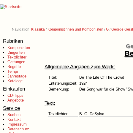
Navigation:
Klassika
/
Komponistinnen und Komponisten
/
G
/
George Gers
Rubriken
Ge
Komponisten
Be
Dirigenten
Textdichter
Gattungen
Allgemeine Angaben zum Werk:
Begriffe
Tempi
Jahrestage
Titel:
Be The Life Of The Crowd
Kataloge
Entstehungszeit:
1924
Einkaufen
Bemerkung:
Der Song war für die Show "Swe
CD-Tipps
Angebote
Text:
Service
Textdichter:
B. G. DeSylva
Suchen
Kontakt
Impressum
Datenschutz