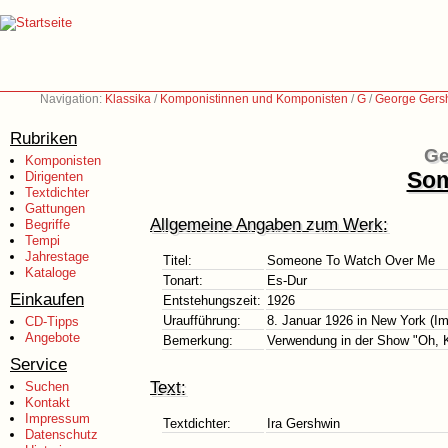
Navigation:
Klassika
/
Komponistinnen und Komponisten
/
G
/
George Gers
Rubriken
Ge
Komponisten
Som
Dirigenten
Textdichter
Gattungen
Allgemeine Angaben zum Werk:
Begriffe
Tempi
Jahrestage
Titel:
Someone To Watch Over Me
Kataloge
Tonart:
Es-Dur
Einkaufen
Entstehungszeit:
1926
Uraufführung:
8. Januar 1926 in New York (Im
CD-Tipps
Angebote
Bemerkung:
Verwendung in der Show "Oh, 
Service
Text:
Suchen
Kontakt
Impressum
Textdichter:
Ira Gershwin
Datenschutz