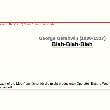
hwin (1898-1937)
/
Lied
/
Blah-Blah-Blah
George Gershwin (1898-1937)
Blah-Blah-Blah
Lady of the Moon" zunächst für die (nicht produzierte) Operette "East is Wes
rgestellt.