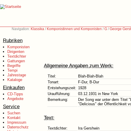
Navigation:
Klassika
/
Komponistinnen und Komponisten
/
G
/
George Gers
Rubriken
Komponisten
Dirigenten
Textdichter
Gattungen
Allgemeine Angaben zum Werk:
Begriffe
Tempi
Jahrestage
Titel:
Blah-Blah-Blah
Kataloge
Tonart:
F-Dur, B-Dur
Einkaufen
Entstehungszeit:
1928
Uraufführung:
03.12.1931 in New York
CD-Tipps
Angebote
Bemerkung:
Der Song war unter dem Titel "
"Delicious" der Öffentlichkeit vo
Service
Suchen
Text:
Kontakt
Impressum
Datenschutz
Textdichter:
Ira Gershwin