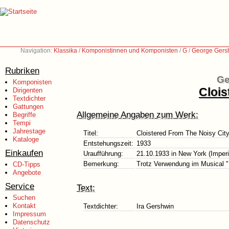
Navigation:
Klassika
/
Komponistinnen und Komponisten
/
G
/
George Gers
Rubriken
Ge
Komponisten
Clois
Dirigenten
Textdichter
Gattungen
Allgemeine Angaben zum Werk:
Begriffe
Tempi
Jahrestage
Titel:
Cloistered From The Noisy Cit
Kataloge
Entstehungszeit:
1933
Einkaufen
Uraufführung:
21.10.1933 in New York (Imperi
Bemerkung:
Trotz Verwendung im Musical "L
CD-Tipps
Angebote
Service
Text:
Suchen
Kontakt
Textdichter:
Ira Gershwin
Impressum
Datenschutz