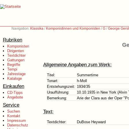
Navigation:
Klassika
/
Komponistinnen und Komponisten
/
G
/
George Gers
Rubriken
Ge
Komponisten
Dirigenten
Textdichter
Gattungen
Allgemeine Angaben zum Werk:
Begriffe
Tempi
Jahrestage
Titel:
Summertime
Kataloge
Tonart:
h-Moll
Einkaufen
Entstehungszeit:
1934/35
Uraufführung:
10.10.1935 in New York (Alvin 
CD-Tipps
Angebote
Bemerkung:
Arie der Clara aus der Oper "P
Service
Text:
Suchen
Kontakt
Impressum
Textdichter:
DuBose Heyward
Datenschutz