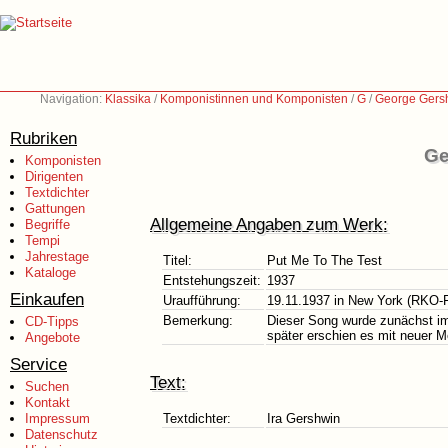
Navigation:
Klassika
/
Komponistinnen und Komponisten
/
G
/
George Gers
Rubriken
Ge
Komponisten
Dirigenten
Textdichter
Gattungen
Allgemeine Angaben zum Werk:
Begriffe
Tempi
Jahrestage
Titel:
Put Me To The Test
Kataloge
Entstehungszeit:
1937
Einkaufen
Uraufführung:
19.11.1937 in New York (RKO-F
Bemerkung:
Dieser Song wurde zunächst im 
CD-Tipps
später erschien es mit neuer M
Angebote
Service
Text:
Suchen
Kontakt
Impressum
Textdichter:
Ira Gershwin
Datenschutz