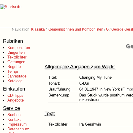
Navigation:
Klassika
/
Komponistinnen und Komponisten
/
G
/
George Gers
Rubriken
Ge
Komponisten
Dirigenten
Textdichter
Gattungen
Allgemeine Angaben zum Werk:
Begriffe
Tempi
Jahrestage
Titel:
Changing My Tune
Kataloge
Tonart:
C-Dur
Einkaufen
Uraufführung:
04.01.1947 in New York (Filmp
Bemerkung:
Das Stück wurde posthum veröf
CD-Tipps
rekonstruiert.
Angebote
Service
Text:
Suchen
Kontakt
Impressum
Textdichter:
Ira Gershwin
Datenschutz