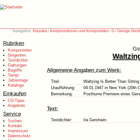
Navigation:
Klassika
/
Komponistinnen und Komponisten
/
G
/
George Gers
Rubriken
Ge
Komponisten
Waltzin
Dirigenten
Textdichter
Gattungen
Allgemeine Angaben zum Werk:
Begriffe
Tempi
Jahrestage
Titel:
Waltzing Is Better Than Sittin
Kataloge
Uraufführung:
04.01.1947 in New York (20th 
Einkaufen
Bemerkung:
Posthume Premiere eines Ger
CD-Tipps
Angebote
Text:
Service
Textdichter:
Ira Gershwin
Suchen
Kontakt
Impressum
Datenschutz