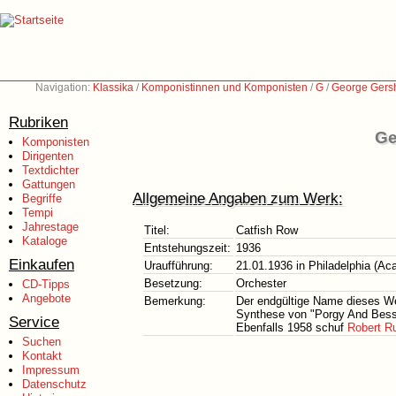
Navigation:
Klassika
/
Komponistinnen und Komponisten
/
G
/
George Gers
Rubriken
Ge
Komponisten
Dirigenten
Textdichter
Gattungen
Allgemeine Angaben zum Werk:
Begriffe
Tempi
Jahrestage
Titel:
Catfish Row
Kataloge
Entstehungszeit:
1936
Einkaufen
Uraufführung:
21.01.1936 in Philadelphia (A
Besetzung:
Orchester
CD-Tipps
Angebote
Bemerkung:
Der endgültige Name dieses We
Synthese von "Porgy And Bess"
Service
Ebenfalls 1958 schuf
Robert Ru
Suchen
Kontakt
Impressum
Datenschutz