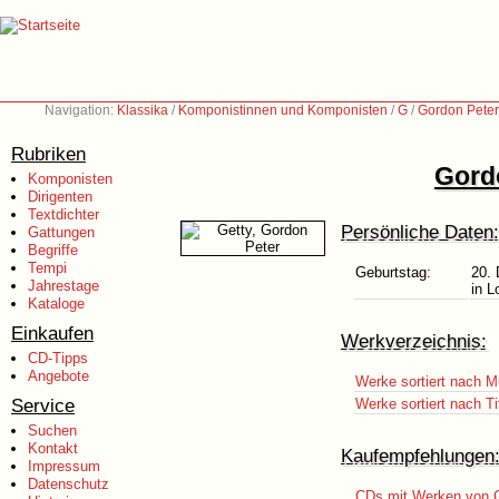
Navigation:
Klassika
/
Komponistinnen und Komponisten
/
G
/
Gordon Peter
Rubriken
Gordo
Komponisten
Dirigenten
Textdichter
Persönliche Daten:
Gattungen
Begriffe
Tempi
Geburtstag:
20.
Jahrestage
in L
Kataloge
Einkaufen
Werkverzeichnis:
CD-Tipps
Angebote
Werke sortiert nach M
Service
Werke sortiert nach Ti
Suchen
Kontakt
Kaufempfehlungen
Impressum
Datenschutz
CDs mit Werken von G