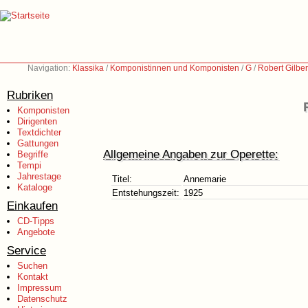
Navigation:
Klassika
/
Komponistinnen und Komponisten
/
G
/
Robert Gilbe
Rubriken
Komponisten
Dirigenten
Textdichter
Gattungen
Allgemeine Angaben zur Operette:
Begriffe
Tempi
Jahrestage
Titel:
Annemarie
Kataloge
Entstehungszeit:
1925
Einkaufen
CD-Tipps
Angebote
Service
Suchen
Kontakt
Impressum
Datenschutz