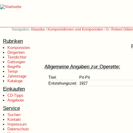
Navigation:
Klassika
/
Komponistinnen und Komponisten
/
G
/
Robert Gilbe
Rubriken
Komponisten
Dirigenten
Textdichter
Gattungen
Allgemeine Angaben zur Operette:
Begriffe
Tempi
Jahrestage
Titel:
Pit-Pit
Kataloge
Entstehungszeit:
1927
Einkaufen
CD-Tipps
Angebote
Service
Suchen
Kontakt
Impressum
Datenschutz