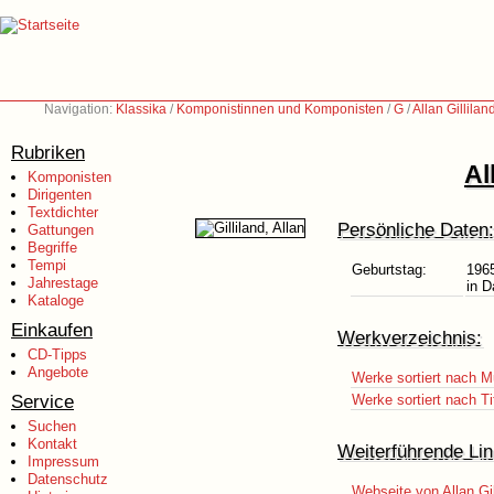
Navigation:
Klassika
/
Komponistinnen und Komponisten
/
G
/
Allan Gillilan
Rubriken
Al
Komponisten
Dirigenten
Textdichter
Persönliche Daten:
Gattungen
Begriffe
Tempi
Geburtstag:
196
Jahrestage
in D
Kataloge
Einkaufen
Werkverzeichnis:
CD-Tipps
Angebote
Werke sortiert nach M
Service
Werke sortiert nach Ti
Suchen
Kontakt
Weiterführende Lin
Impressum
Datenschutz
Webseite von Allan Gil