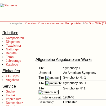
Navigation:
Klassika
/
Komponistinnen und Komponisten
/
G
/
Don Gillis (
Rubriken
Komponisten
Dirigenten
Textdichter
Gattungen
Begriffe
Tempi
Allgemeine Angaben zum Werk:
Jahrestage
Kataloge
Titel:
Symphony 1
Einkaufen
Untertitel:
An American Symphony
CD-Tipps
Symphonie Nr. 1
Titel
:
Angebote
Symphony No. 1
Titel
:
Service
Titel
Symphonie N° 1
Suchen
:
Kontakt
Entstehungszeit:
1939-40
Impressum
Besetzung:
Orchester
Datenschutz