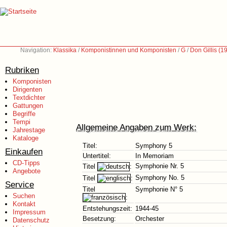
Navigation:
Klassika
/
Komponistinnen und Komponisten
/
G
/
Don Gillis (
Rubriken
Komponisten
Dirigenten
Textdichter
Gattungen
Begriffe
Tempi
Allgemeine Angaben zum Werk:
Jahrestage
Kataloge
Titel:
Symphony 5
Einkaufen
Untertitel:
In Memoriam
CD-Tipps
Symphonie Nr. 5
Titel
:
Angebote
Symphony No. 5
Titel
:
Service
Titel
Symphonie N° 5
Suchen
:
Kontakt
Entstehungszeit:
1944-45
Impressum
Besetzung:
Orchester
Datenschutz