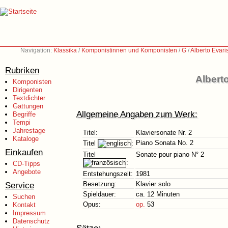
Navigation:
Klassika
/
Komponistinnen und Komponisten
/
G
/
Alberto Evari
Rubriken
Albert
Komponisten
Dirigenten
Textdichter
Gattungen
Allgemeine Angaben zum Werk:
Begriffe
Tempi
Jahrestage
Titel:
Klaviersonate Nr. 2
Kataloge
Piano Sonata No. 2
Titel
:
Einkaufen
Titel
Sonate pour piano N° 2
:
CD-Tipps
Angebote
Entstehungszeit:
1981
Service
Besetzung:
Klavier solo
Spieldauer:
ca. 12 Minuten
Suchen
Opus:
op.
53
Kontakt
Impressum
Datenschutz