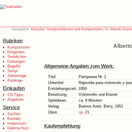
Navigation:
Klassika
/
Komponistinnen und Komponisten
/
G
/
Alberto Evari
Rubriken
Albert
Komponisten
Dirigenten
Textdichter
Gattungen
Allgemeine Angaben zum Werk:
Begriffe
Tempi
Jahrestage
Titel:
Pampeana Nr. 2
Kataloge
Untertitel:
Rapsodia para violoncelo y pia
Einkaufen
Entstehungszeit:
1950
Besetzung:
Violoncello und Klavier
CD-Tipps
Angebote
Spieldauer:
ca. 9 Minuten
Verlag:
Buenos Aires: Barry, 1951
Service
Opus:
op.
21
Suchen
Kontakt
Impressum
Kaufempfehlung:
Datenschutz