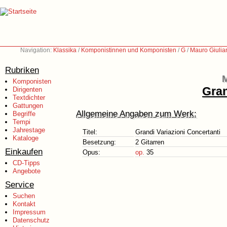
Navigation:
Klassika
/
Komponistinnen und Komponisten
/
G
/
Mauro Giulia
Rubriken
M
Komponisten
Gran
Dirigenten
Textdichter
Gattungen
Allgemeine Angaben zum Werk:
Begriffe
Tempi
Jahrestage
Titel:
Grandi Variazioni Concertanti
Kataloge
Besetzung:
2 Gitarren
Einkaufen
Opus:
op.
35
CD-Tipps
Angebote
Service
Suchen
Kontakt
Impressum
Datenschutz