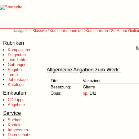
Navigation:
Klassika
/
Komponistinnen und Komponisten
/
G
/
Mauro Giulia
Rubriken
M
Komponisten
Dirigenten
Textdichter
Gattungen
Allgemeine Angaben zum Werk:
Begriffe
Tempi
Jahrestage
Titel:
Variazioni
Kataloge
Besetzung:
Gitarre
Einkaufen
Opus:
op.
141
CD-Tipps
Angebote
Service
Suchen
Kontakt
Impressum
Datenschutz