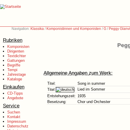
Navigation:
Klassika
/
Komponistinnen und Komponisten
/
G
/
Peggy Glanvi
Rubriken
Pegg
Komponisten
Dirigenten
Textdichter
Gattungen
Begriffe
Tempi
Allgemeine Angaben zum Werk:
Jahrestage
Kataloge
Titel:
Song in summer
Einkaufen
Lied im Sommer
Titel
:
CD-Tipps
Entstehungszeit:
1935
Angebote
Besetzung:
Chor und Orchester
Service
Suchen
Kontakt
Impressum
Datenschutz