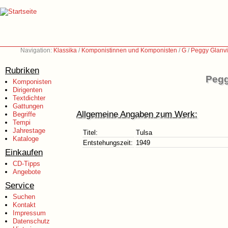
Navigation:
Klassika
/
Komponistinnen und Komponisten
/
G
/
Peggy Glanvi
Rubriken
Pegg
Komponisten
Dirigenten
Textdichter
Gattungen
Allgemeine Angaben zum Werk:
Begriffe
Tempi
Jahrestage
Titel:
Tulsa
Kataloge
Entstehungszeit:
1949
Einkaufen
CD-Tipps
Angebote
Service
Suchen
Kontakt
Impressum
Datenschutz