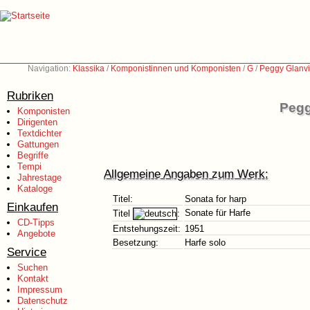
Navigation:
Klassika
/
Komponistinnen und Komponisten
/
G
/
Peggy Glanvi
Rubriken
Pegg
Komponisten
Dirigenten
Textdichter
Gattungen
Begriffe
Tempi
Allgemeine Angaben zum Werk:
Jahrestage
Kataloge
Titel:
Sonata for harp
Einkaufen
Sonate für Harfe
Titel
:
CD-Tipps
Entstehungszeit:
1951
Angebote
Besetzung:
Harfe solo
Service
Suchen
Kontakt
Impressum
Datenschutz