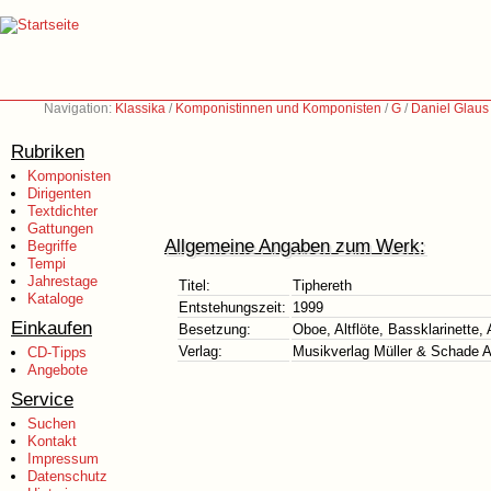
Navigation:
Klassika
/
Komponistinnen und Komponisten
/
G
/
Daniel Glaus
Rubriken
Komponisten
Dirigenten
Textdichter
Gattungen
Allgemeine Angaben zum Werk:
Begriffe
Tempi
Jahrestage
Titel:
Tiphereth
Kataloge
Entstehungszeit:
1999
Einkaufen
Besetzung:
Oboe, Altflöte, Bassklarinette,
Verlag:
Musikverlag Müller & Schade 
CD-Tipps
Angebote
Service
Suchen
Kontakt
Impressum
Datenschutz