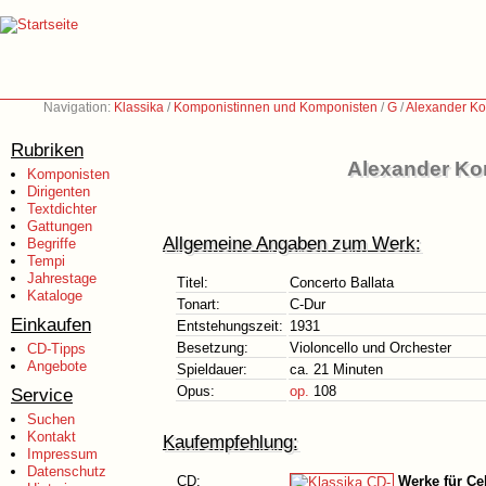
Navigation:
Klassika
/
Komponistinnen und Komponisten
/
G
/
Alexander Ko
Rubriken
Alexander Ko
Komponisten
Dirigenten
Textdichter
Gattungen
Allgemeine Angaben zum Werk:
Begriffe
Tempi
Jahrestage
Titel:
Concerto Ballata
Kataloge
Tonart:
C-Dur
Einkaufen
Entstehungszeit:
1931
Besetzung:
Violoncello und Orchester
CD-Tipps
Angebote
Spieldauer:
ca. 21 Minuten
Opus:
op.
108
Service
Suchen
Kontakt
Kaufempfehlung:
Impressum
Datenschutz
CD:
Werke für Ce