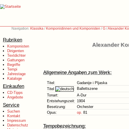
Navigation:
Klassika
/
Komponistinnen und Komponisten
/
G
/
Alexander Ko
Rubriken
Alexander Ko
Komponisten
Dirigenten
Textdichter
Gattungen
Begriffe
Tempi
Allgemeine Angaben zum Werk:
Jahrestage
Kataloge
Titel:
Gadanije i Pljaska
Einkaufen
Ballettszene
Titel
:
CD-Tipps
Tonart:
A-Dur
Angebote
Entstehungszeit:
1904
Service
Besetzung:
Orchester
Suchen
Opus:
op.
81
Kontakt
Impressum
Datenschutz
Tempobezeichnung: