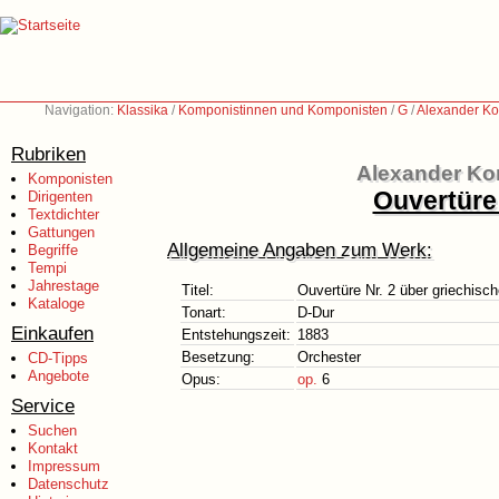
Navigation:
Klassika
/
Komponistinnen und Komponisten
/
G
/
Alexander Ko
Rubriken
Alexander Ko
Komponisten
Ouvertüre
Dirigenten
Textdichter
Gattungen
Allgemeine Angaben zum Werk:
Begriffe
Tempi
Jahrestage
Titel:
Ouvertüre Nr. 2 über griechis
Kataloge
Tonart:
D-Dur
Einkaufen
Entstehungszeit:
1883
Besetzung:
Orchester
CD-Tipps
Angebote
Opus:
op.
6
Service
Suchen
Kontakt
Impressum
Datenschutz