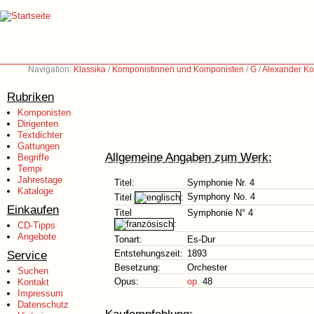
Navigation:
Klassika
/
Komponistinnen und Komponisten
/
G
/
Alexander Ko
Rubriken
Komponisten
Dirigenten
Textdichter
Gattungen
Allgemeine Angaben zum Werk:
Begriffe
Tempi
Jahrestage
Titel:
Symphonie Nr. 4
Kataloge
Symphony No. 4
Titel
:
Einkaufen
Titel
Symphonie N° 4
:
CD-Tipps
Angebote
Tonart:
Es-Dur
Service
Entstehungszeit:
1893
Besetzung:
Orchester
Suchen
Opus:
op.
48
Kontakt
Impressum
Datenschutz