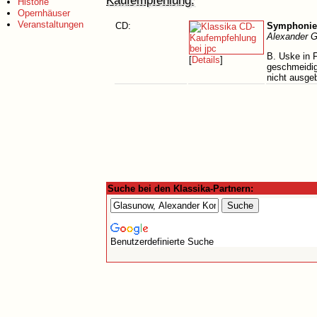
Kaufempfehlung:
Historie
Opernhäuser
Veranstaltungen
CD:
Symphonien
Alexander G
B. Uske in F
[
Details
]
geschmeidig
nicht ausge
Suche bei den Klassika-Partnern:
Benutzerdefinierte Suche