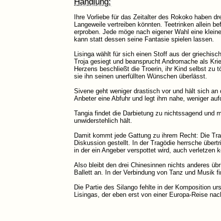
Handlung:
Ihre Vorliebe für das Zeitalter des Rokoko haben dr
Langeweile vertreiben könnten. Teetrinken allein bef
erproben. Jede möge nach eigener Wahl eine klein
kann statt dessen seine Fantasie spielen lassen.
Lisinga wählt für sich einen Stoff aus der griechis
Troja gesiegt und beansprucht Andromache als Krie
Herzens beschließt die Troerin, ihr Kind selbst zu 
sie ihn seinen unerfüllten Wünschen überlässt.
Sivene geht weniger drastisch vor und hält sich an
Anbeter eine Abfuhr und legt ihm nahe, weniger aufd
Tangia findet die Darbietung zu nichtssagend und 
unwiderstehlich hält.
Damit kommt jede Gattung zu ihrem Recht: Die Tra
Diskussion gestellt. In der Tragödie herrsche über
in der ein Angeber verspottet wird, auch verletzen 
Also bleibt den drei Chinesinnen nichts anderes übr
Ballett an. In der Verbindung von Tanz und Musik fi
Die Partie des Silango fehlte in der Komposition ur
Lisingas, der eben erst von einer Europa-Reise na