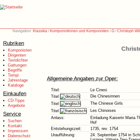
Navigation:
Klassika
/
Komponistinnen und Komponisten
/
G
/
Christoph Wi
Rubriken
Christ
Komponisten
Dirigenten
Textdichter
Gattungen
Begriffe
Tempi
Allgemeine Angaben zur Oper:
Jahrestage
Kataloge
Titel:
Le Cinesi
Einkaufen
Die Chinesinnen
Titel
:
CD-Tipps
The Chinese Girls
Titel
:
Angebote
Les Chinoises
Titel
:
Service
Anlass:
Einladung Kaiserin Maria 
Suchen
Hof
Kontakt
Entstehungszeit:
1735, rev. 1754
Impressum
Uraufführung:
24. September 1754 in Schl
Datenschutz
Lisinga: Vittoria Tesi-Tramo