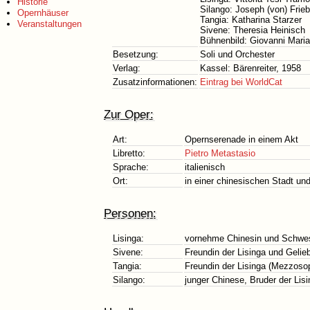
Historie
Silango: Joseph (von) Frieb
Opernhäuser
Tangia: Katharina Starzer
Veranstaltungen
Sivene: Theresia Heinisch
Bühnenbild: Giovanni Maria
Besetzung:
Soli und Orchester
Verlag:
Kassel: Bärenreiter, 1958
Zusatzinformationen:
Eintrag bei WorldCat
Zur Oper:
Art:
Opernserenade in einem Akt
Libretto:
Pietro Metastasio
Sprache:
italienisch
Ort:
in einer chinesischen Stadt un
Personen:
Lisinga:
vornehme Chinesin und Schwes
Sivene:
Freundin der Lisinga und Gelie
Tangia:
Freundin der Lisinga (Mezzoso
Silango:
junger Chinese, Bruder der Lis