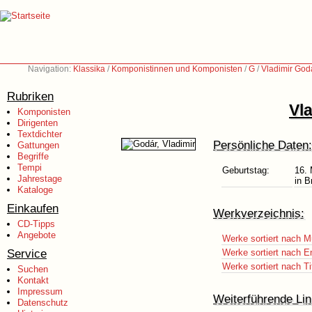
Navigation:
Klassika
/
Komponistinnen und Komponisten
/
G
/
Vladimir God
Rubriken
Vl
Komponisten
Dirigenten
Textdichter
Persönliche Daten:
Gattungen
Begriffe
Tempi
Geburtstag:
16.
Jahrestage
in B
Kataloge
Einkaufen
Werkverzeichnis:
CD-Tipps
Angebote
Werke sortiert nach M
Service
Werke sortiert nach E
Werke sortiert nach Ti
Suchen
Kontakt
Impressum
Weiterführende Lin
Datenschutz