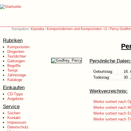
Navigation:
Klassika
/
Komponistinnen und Komponisten
/
G
/
Percy Godfre
Rubriken
Pe
Komponisten
Dirigenten
Textdichter
Persönliche Daten:
Gattungen
Begriffe
Tempi
Geburtstag:
16.
Jahrestage
Todestag:
30. 
Kataloge
Einkaufen
Werkverzeichnis:
CD-Tipps
Angebote
Werke sortiert nach O
Service
Werke sortiert nach M
Suchen
Werke sortiert nach E
Kontakt
Werke sortiert nach Ti
Impressum
Datenschutz