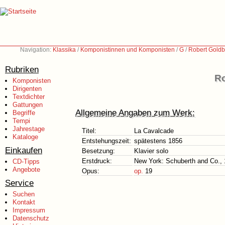
Navigation:
Klassika
/
Komponistinnen und Komponisten
/
G
/
Robert Goldb
Rubriken
Ro
Komponisten
Dirigenten
Textdichter
Gattungen
Allgemeine Angaben zum Werk:
Begriffe
Tempi
Jahrestage
Titel:
La Cavalcade
Kataloge
Entstehungszeit:
spätestens 1856
Einkaufen
Besetzung:
Klavier solo
Erstdruck:
New York: Schuberth and Co.,
CD-Tipps
Angebote
Opus:
op.
19
Service
Suchen
Kontakt
Impressum
Datenschutz