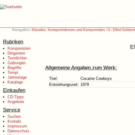
Navigation:
Klassika
/
Komponistinnen und Komponisten
/
G
/
Elliot Golden
Rubriken
E
Komponisten
Dirigenten
Textdichter
Gattungen
Allgemeine Angaben zum Werk:
Begriffe
Tempi
Jahrestage
Titel:
Cocaine Cowboys
Kataloge
Entstehungszeit:
1979
Einkaufen
CD-Tipps
Angebote
Service
Suchen
Kontakt
Impressum
Datenschutz