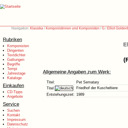
Navigation:
Klassika
/
Komponistinnen und Komponisten
/
G
/
Elliot Golden
Rubriken
E
Komponisten
Dirigenten
Textdichter
(
Gattungen
Begriffe
Tempi
Allgemeine Angaben zum Werk:
Jahrestage
Kataloge
Titel:
Pet Sematary
Einkaufen
Friedhof der Kuscheltiere
Titel
:
CD-Tipps
Entstehungszeit:
1989
Angebote
Service
Suchen
Kontakt
Impressum
Datenschutz