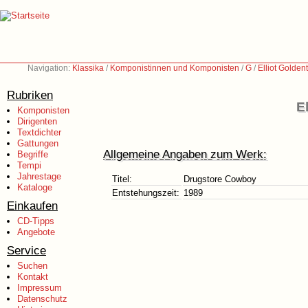
Navigation:
Klassika
/
Komponistinnen und Komponisten
/
G
/
Elliot Golden
Rubriken
E
Komponisten
Dirigenten
Textdichter
Gattungen
Allgemeine Angaben zum Werk:
Begriffe
Tempi
Jahrestage
Titel:
Drugstore Cowboy
Kataloge
Entstehungszeit:
1989
Einkaufen
CD-Tipps
Angebote
Service
Suchen
Kontakt
Impressum
Datenschutz