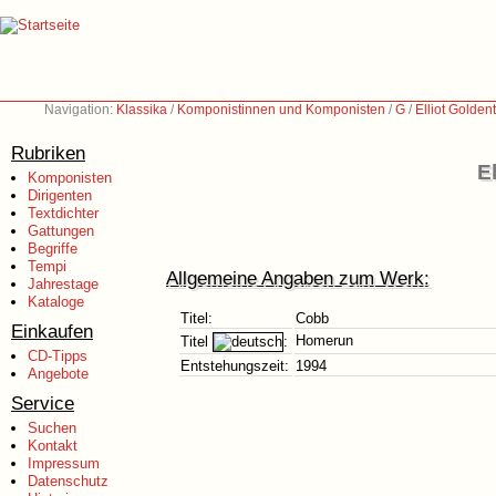
Navigation:
Klassika
/
Komponistinnen und Komponisten
/
G
/
Elliot Golden
Rubriken
E
Komponisten
Dirigenten
Textdichter
Gattungen
Begriffe
Tempi
Allgemeine Angaben zum Werk:
Jahrestage
Kataloge
Titel:
Cobb
Einkaufen
Homerun
Titel
:
CD-Tipps
Entstehungszeit:
1994
Angebote
Service
Suchen
Kontakt
Impressum
Datenschutz