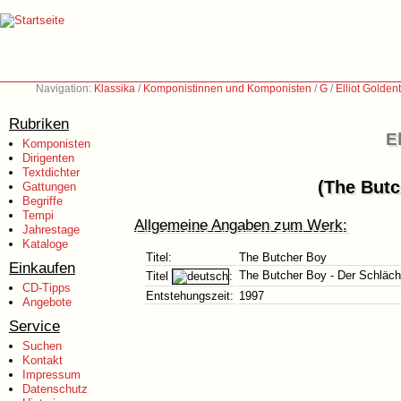
Navigation:
Klassika
/
Komponistinnen und Komponisten
/
G
/
Elliot Golden
Rubriken
E
Komponisten
Dirigenten
Textdichter
(The Butc
Gattungen
Begriffe
Tempi
Allgemeine Angaben zum Werk:
Jahrestage
Kataloge
Titel:
The Butcher Boy
Einkaufen
The Butcher Boy - Der Schläch
Titel
:
CD-Tipps
Entstehungszeit:
1997
Angebote
Service
Suchen
Kontakt
Impressum
Datenschutz