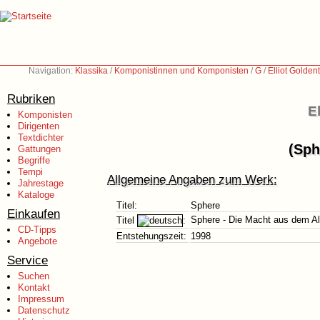
Navigation:
Klassika
/
Komponistinnen und Komponisten
/
G
/
Elliot Golden
Rubriken
E
Komponisten
Dirigenten
Textdichter
(Sph
Gattungen
Begriffe
Tempi
Allgemeine Angaben zum Werk:
Jahrestage
Kataloge
Titel:
Sphere
Einkaufen
Sphere - Die Macht aus dem Al
Titel
:
CD-Tipps
Entstehungszeit:
1998
Angebote
Service
Suchen
Kontakt
Impressum
Datenschutz