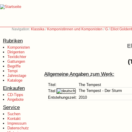
Navigation:
Klassika
/
Komponistinnen und Komponisten
/
G
/
Elliot Golden
Rubriken
E
Komponisten
Dirigenten
Textdichter
(
Gattungen
Begriffe
Tempi
Allgemeine Angaben zum Werk:
Jahrestage
Kataloge
Titel:
The Tempest
Einkaufen
The Tempest - Der Sturm
Titel
:
CD-Tipps
Entstehungszeit:
2010
Angebote
Service
Suchen
Kontakt
Impressum
Datenschutz