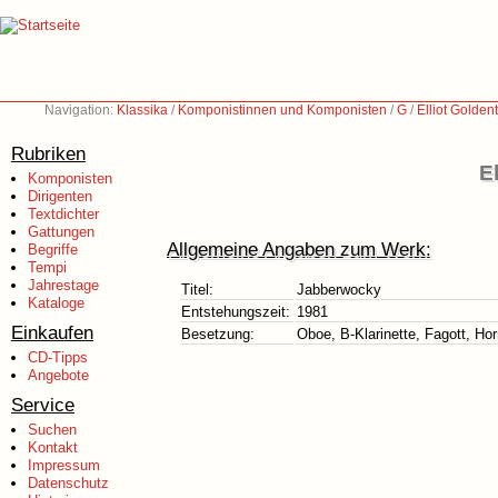
Navigation:
Klassika
/
Komponistinnen und Komponisten
/
G
/
Elliot Golden
Rubriken
E
Komponisten
Dirigenten
Textdichter
Gattungen
Allgemeine Angaben zum Werk:
Begriffe
Tempi
Jahrestage
Titel:
Jabberwocky
Kataloge
Entstehungszeit:
1981
Einkaufen
Besetzung:
Oboe, B-Klarinette, Fagott, Ho
CD-Tipps
Angebote
Service
Suchen
Kontakt
Impressum
Datenschutz