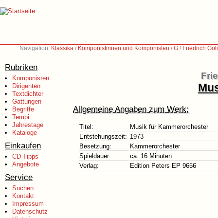
Navigation:
Klassika
/
Komponistinnen und Komponisten
/
G
/
Friedrich Go
Rubriken
Fri
Komponisten
Mus
Dirigenten
Textdichter
Gattungen
Allgemeine Angaben zum Werk:
Begriffe
Tempi
Jahrestage
Titel:
Musik für Kammerorchester
Kataloge
Entstehungszeit:
1973
Einkaufen
Besetzung:
Kammerorchester
Spieldauer:
ca. 16 Minuten
CD-Tipps
Angebote
Verlag:
Edition Peters EP 9656
Service
Suchen
Kontakt
Impressum
Datenschutz