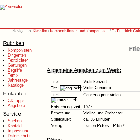
Navigation:
Klassika
/
Komponistinnen und Komponisten
/
G
/
Friedrich Go
Rubriken
Fri
Komponisten
Dirigenten
Textdichter
Gattungen
Allgemeine Angaben zum Werk:
Begriffe
Tempi
Jahrestage
Titel:
Violinkonzert
Kataloge
Violin Concerto
Titel
:
Einkaufen
Titel
Concerto pour violon
:
CD-Tipps
Angebote
Entstehungszeit:
1977
Service
Besetzung:
Violine und Orchester
Spieldauer:
ca. 36 Minuten
Suchen
Verlag:
Edition Peters EP 9591
Kontakt
Impressum
Datenschutz