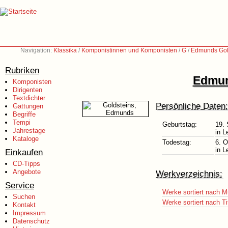
Navigation:
Klassika
/
Komponistinnen und Komponisten
/
G
/
Edmunds Gol
Rubriken
Edmun
Komponisten
Dirigenten
Textdichter
Persönliche Daten:
Gattungen
Begriffe
Tempi
Geburtstag:
19.
Jahrestage
in L
Kataloge
Todestag:
6. O
in L
Einkaufen
CD-Tipps
Angebote
Werkverzeichnis:
Service
Werke sortiert nach M
Suchen
Werke sortiert nach Ti
Kontakt
Impressum
Datenschutz