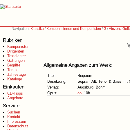
Navigation:
Klassika
/
Komponistinnen und Komponisten
/
G
/
Vinzenz Goll
Rubriken
V
Komponisten
Dirigenten
Textdichter
Gattungen
Allgemeine Angaben zum Werk:
Begriffe
Tempi
Jahrestage
Titel:
Requiem
Kataloge
Besetzung:
Sopran, Alt, Tenor & Bass mit 
Einkaufen
Verlag:
Augsburg: Böhm
Opus:
op.
10b
CD-Tipps
Angebote
Service
Suchen
Kontakt
Impressum
Datenschutz